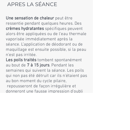
APRES LA SÉANCE
Une sensation de chaleur
peut être
ressentie pendant quelques heures. Des
crèmes hydratantes
spécifiques peuvent
alors être appliquées ou de l’eau thermale
vaporisée immédiatement après la
séance. L’application de déodorant ou de
maquillage est ensuite possible, si la peau
n’est pas irritée.
Les poils traités
tombent spontanément
au bout de
7 à 15 jours
. Pendant les
semaines qui suivent la séance. Les poils
qui non pas été détruit car ils n'étaient pas
au bon moment du cycle pilaire,
repousseront de façon irrégulière et
donneront une fausse impression d'oubli
de zones. Mais ne vous inquiétez pas,
ils
seront tous traiter
quand ils seront au bon
moment du cycle pour les détruire aux
prochaine séances.
Attention : ni cire, ni pince à épiler entre
les séances !