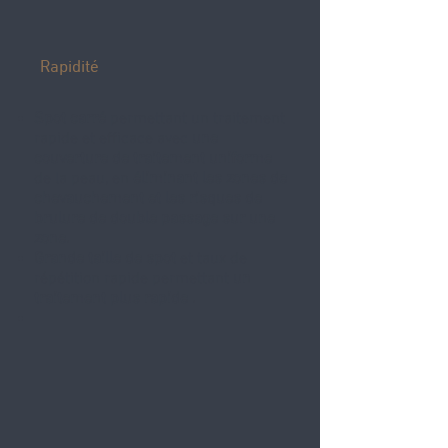
Rapidité
Spot carré
permettant un traitement
rapide et efficace avec
une
couverture de traitement uniforme
de la peau, en
éliminant les zones de
chevauchement et les risques de
brulure de double passage sur une
zone.
Grande taille de spot
et taux de
répétition rapide permettant
un
traitement plus rapide .