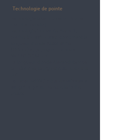
Technologie de pointe
Technologie laser numéro 1 sur le
marché mondial.
Technologie innovante Blend X,
double émission laser
combinant la
longueur d'onde
Alexandrite
(755nm)
et la longueur d'onde
Nd:YAG (1064nm)
.
La longueur d'onde Alexandrite vise
la
mélanine, le pigment qui colore le
poil
.
Le Laser Nd:YAG cible
les vaisseaux
sanguins qui alimentent le bulbe
pileux
.