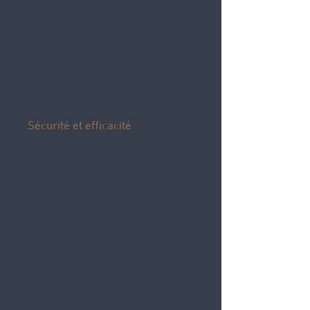
Sécurité et efficacité
Polyvalence
de traitements cutanés
Paramètres de réglage hautement
personnalisable en fonction du
patient
Permet de traiter
tout les types de
peau avec son système de double
longueur d'ondes sans risque de
brulures
Système de soufflerie intégré afin de
limiter la sensation
d’échauffement
et
le risques de
brulure