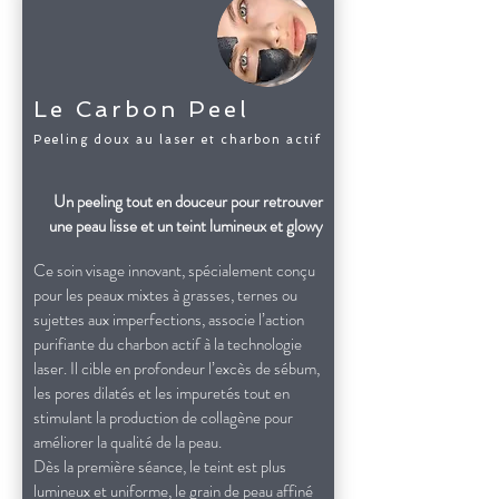
Le Carbon Peel
Peeling doux au laser et charbon actif
Un peeling tout en douceur pour retrouver
une peau lisse et un teint lumineux et glowy
Ce soin visage innovant, spécialement conçu
pour les peaux mixtes à grasses, ternes ou
sujettes aux imperfections, associe l’action
purifiante du charbon actif à la technologie
laser. Il cible en profondeur l’excès de sébum,
les pores dilatés et les impuretés tout en
stimulant la production de collagène pour
améliorer la qualité de la peau.
Dès la première séance, le teint est plus
lumineux et uniforme, le grain de peau affiné