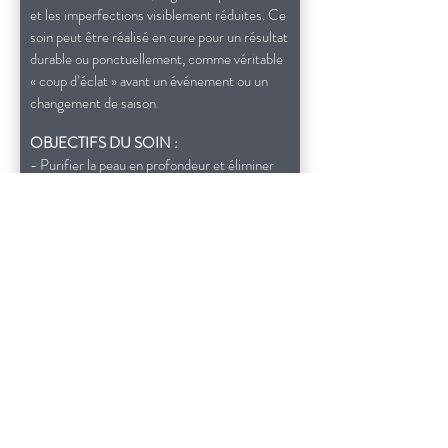
et les imperfections visiblement réduites. Ce
soin peut être réalisé en cure pour un résultat
durable ou ponctuellement, comme véritable
« coup d’éclat » avant un événement ou un
changement de saison.
OBJECTIFS DU SOIN :
- Purifier la peau en profondeur et éliminer
les impuretés
- Réguler l’excès de sébum et resserrer les
pores
- Lisser le grain de peau et réduire les
imperfections
- Redonner éclat et uniformité au teint
- Stimuler la production de collagène pour
améliorer la fermeté
DEROULEMENT DU SOIN :
Le soin débute par un nettoyage minutieux de
la peau afin d’éliminer les impuretés et