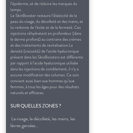
l’épiderme, et de
réduire les marques du
temps
.
Le SkinBooster restaure l’élasticité de la
peau du visage, du décolleté et des mains, et
lui redonne de l’éclat et de la fermeté. Ces
injections réhydratent en profondeur (dans
le derme profond) au contraire des crèmes
et des traitements de revitalisation.
La
densité (viscosité) de l’acide hyaluronique
présent dans les SkinBoosters est différente
par rapport à l’acide hyaluronique utilisée
dans les injections de comblement, il n’y a
aucune modification des volumes. Ce soin
convient aussi bien aux hommes qu’aux
femmes, à tous les âges pour des résultats
naturels et efficaces.
SUR QUELLES ZONES ?
Le visage, le décolleté, les mains, les
lèvres gercées…