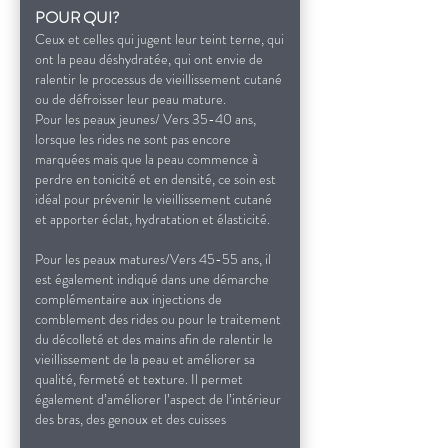
POUR QUI?
Ceux et celles qui jugent leur teint terne, qui
ont la peau déshydratée, qui ont envie de
ralentir le processus de vieillissement cutané
ou de défroisser leur peau mature.
Pour les peaux jeunes/
Vers 35-40 ans,
lorsque les rides ne sont pas encore
marquées mais que la peau commence à
perdre en tonicité et en densité, ce soin est
idéal pour prévenir le vieill
issement cutané
et apporter éclat, hydratation et élasticité.
Pour les peaux matures/
Vers 45-55 ans, il
est également indiqué dans une démarche
complémentaire aux injections de
comblement des rides ou pour le traitement
du décolleté et des mains afin de ralentir le
vieillissement de la peau et améliorer sa
qualité, fermeté et texture. Il permet
également d’améliorer l’aspect de l’intérieur
des bras, des genoux et des cuisses