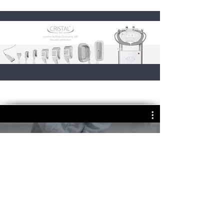
CRISTAL Pro by DELEO: The
Ultimate Guide to Cryolipolysis
Treatment
Lire la vidéo