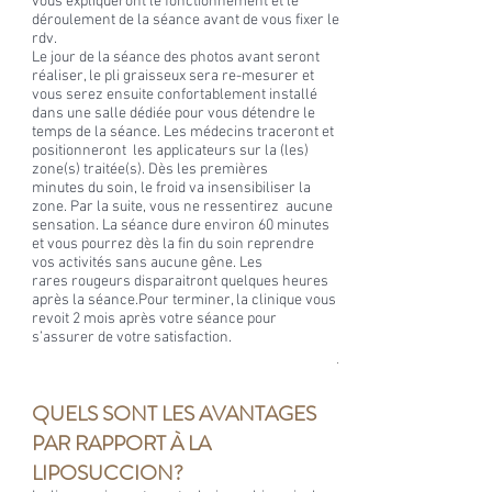
vous expliqueront le fonctionnement et le
déroulement de la séance avant de vous fixer le
rdv.
Le jour de la séance des photos avant seront
réaliser, le p
li
graisseux sera re-mesurer et
v
ous serez ensuite confortablement installé
dans une salle dédiée pour vous détendre le
temps de la séance.
Les médecins traceront et
positionneront les applicateurs sur la (les)
zone(s) traitée(s).
Dès les premières
minutes
du soin, le froid va insensibiliser la
zone. Par la suite, vous ne ressentirez
aucune
sensation. La séance dure environ 60 minutes
et vous pourrez
dès la fin du soin reprendre
vos activités sans aucune gêne. Les
rares
rougeurs disparaitront quelques heures
après la séance.Pour terminer, la clinique
vous
revoit 2 mois après votre séance pour
s’assurer de votre satisfaction.
.
QUELS SONT LES AVANTAGES
PAR RAPPORT À
LA
LIPOSUCCION?