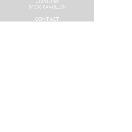
Gabriel Péri
84300 CAVAILLON
CONTACT
PROVINCIA
Clinique de Médecine esthétique
04 13 71 01 49
cliniqueprovincia@gmail.com
Prise de RDV sur
Doctolib.
CENTRE EPILATION LASER
Centre épilation laser Orange​
​Centre épilation laser L'isle sur la
sorgues
Centre épilation laser Avignon