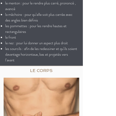
le menton : pour le rendre plus carré, prononcé ,
avancé
la mâchoire : pour qu’elle soit plus carrée avec
des angles bien définis
les pommettes : pour les rendre hautes et
rectangulaires
le front
le nez : pour lui donner un aspect plus droit
les sourcils : afin de les redessiner et qu’ils soient
davantage horizontaux, bas et projetés vers
l’avant
LE CORPS