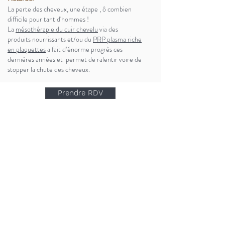
La perte des cheveux, une étape , ô combien
difficile pour tant d'hommes !
La
mésothérapie du cuir chevelu
via des
produits
nourrissants
et/ou du
PRP plasma riche
en plaquette
s
a fait d’énorme progrès ces
dernières années et permet de ralentir voire de
stopper la chute des cheveux.
Prendre RDV
NOUS SUIVRE
NAVIGATION
Accueil