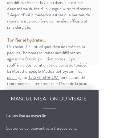
des difficultés dans la vie ou
dans leur estime
d'eux même du fait d'un visage aux traits féminins
? Aujourd'hui la médecine esthétique permet de
répondre à ce problème de manière efficace et
sans chirurgie.
Tonifier et hydrater…
Peu habitué au rituel quotidien des crèmes, la
peau de l'hommes soumises aux différentes
agressions (rasoir, pollution, stress …) peut
souffrir de déshydration et de perte de tonicité.
La Mésothérapie
, le
Medical Jet System
,
les
peelings
LASER ERBIUM
sont
autant de
, le
traitements qui rendront tout
l'éclat de la peau.
MASCULINISATION DU VISAGE
Le Jaw line au masculin
Les zones qui peuvent être traitées sont: