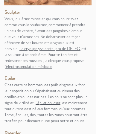
Sculpter
Vous, qui étiez mince et
qui
vous nourrissiez
comme vous le souhaitiez, commencez à prendre
un peu de ventre, à avoir des poignées d’amour
que vous n’aimez pas. Se
débarrasser
de façon
définitive de ses bourrelets disgracieux est
possible.
La
cryolipolyse
cristal pro de DELEO
est
la solution à ce problème. Pour se tonifier et
redessiner ses muscles , la
clinique vous propose
l
'é
lectros
timulation médicale
.
Epiler
Chez certains hommes, des poils disgracieux font
leur
apparition ou s’épaississent au niveau des
oreilles et/ou des narines. Les poils ne sont plus un
signe de virilité et
l
’
épilation
laser
est maintenant
tout autant destiné aux
femmes.
qu'aux hommes.
Torse, épaules, dos, toutes les zones pourront être
traitées pour découvrir une peau nette et douce.
Retarder