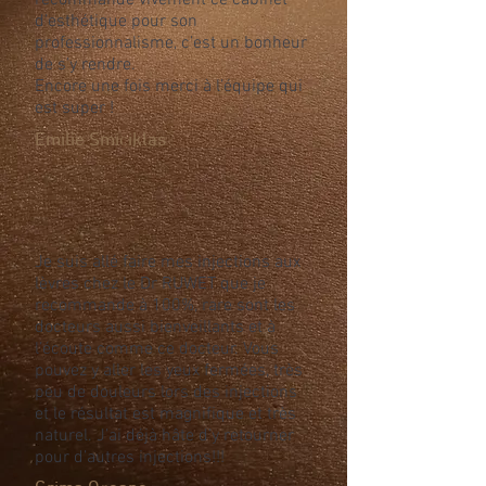
recommande vivement ce cabinet
d’esthétique pour son
professionnalisme, c’est un bonheur
de s’y rendre.
Encore une fois merci à l’équipe qui
est super !
Emilie Smiciklas
Je suis allé faire mes injections aux
lèvres chez le Dr RUWET que je
recommande à 100%, rare sont les
docteurs aussi bienveillants et à
l’écoute comme ce docteur. Vous
pouvez y aller les yeux fermées, très
peu de douleurs lors des injections
et le résultat est magnifique et très
naturel. J’ai déjà hâte d’y retourner
pour d’autres injections!!!